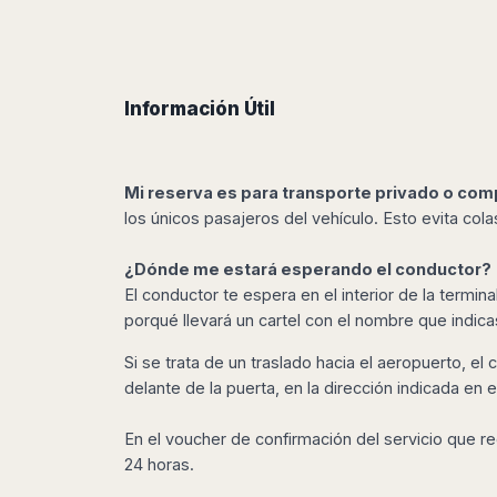
Harbin
Townsville
India
Dresden
Rio
Jinan
Darwin
de
Düsseldorf
Ahmedabad
Janeiro
Nanjing
Cairns
Frankfurt
Aurangabad
Sao
Qingdao
Nürnberg
Japan
Información Útil
Bangalore
Paulo
Shanghai
Hamburg
Belagavi
Tokyo
Porto
Shenyang
Hannover
Bhopal
Alegre
Kobe
Shenzhen
Leipzig
Bhubaneswar
Curitiba
Mi reserva es para transporte privado o co
Okazaki
Tianjin
Bremen
Calicut
Fortaleza
los únicos pasajeros del vehículo.
Esto evita cola
Osaka
Munich
Chennai
Recife
Fukuoka
Austria
Coimbatore
Salvador
¿Dónde me estará esperando el conductor?
Sapporo
de
El conductor te espera en el interior de la termin
Dehradun
Graz
Bahia
porqué llevará un cartel con el nombre que indica
Goa
Innsbruck
Colombia
Guwahati
Linz
Si se trata de un traslado hacia el aeropuerto, el 
Jaipur
Salzburg
Bogotá
delante de la puerta, en la dirección indicada en e
Jamshedpur
Schwechat
Cartagena
Jodhpur
Vienna
Medellín
En el voucher de confirmación del servicio que re
Cochin
San
24 horas.
Lucknow
Andrés