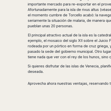
Dublin
Wrocław
Island
importante mercado para re-exportar en el prove
Sarajevo
Toluca
Galway
Cebu
Portugal
Afortunadamente para la isla de rivus altus (véas
Mostar
San
Limerick
Lapu-
el momento cumbre de Torcello acabó: la navegac
José
Lisbon
Tuzla
Lapu
France
seriamente la situación de malaria, de manera qu
del
Porto
Maribor
Cordova
pueblan unas 20 personas.
Cabo
Paris
Faro
Novo
Mandaue
Guadalajara
Bordeaux
Mesto
El principal atractivo actual de la isla es la cat
Madeira
Seoul
Cancún
Lille
Sofia
ejemplo, el mosaico del siglo XII sobre el Juicio F
Hong
Morocco
Mérida
rodeada por un pórtico en forma de cruz griega, y
Lyon
Burgas
Kong
Marrakech
pasado la sede del gobierno municipal. Otro lugar
Argentina
Marseille
Varna
Singapore
tiene nada que ver con el rey de los hunos, sino
Casablanca
Montpellier
Bali
Australia
Buenos
Fez
Nantes
Kuala
Aires
Si quieres disfrutar de las islas de Venecia, plani
Sydney
Rabat
Nice
Lumpur
Córdoba
deseada.
Melbourne
Agadir
Tolouse
Penang
Bariloche
Adelaide
Essaouira
/
Mendoza
Aprovecha ahora nuestras ventajas, reservando tu
Germany
Perth
George
China
Rosario
Town
Berlin
Brisbane
Puerto
Beijing
Kuching
Stuttgart
Gold
Iguazú
Chengdu
Coast
Kota
Dortmund
Brasil
Kinabalu
Guangzhou
Canberra
Bonn