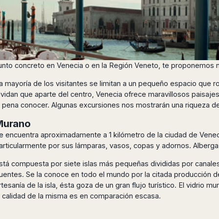
 punto concreto en Venecia o en la Región Veneto, te proponemos 
a mayoría de los visitantes se limitan a un pequeño espacio que r
lvidan que aparte del centro, Venecia ofrece maravillosos paisaje
a pena conocer. Algunas excursiones nos mostrarán una riqueza de
Murano
e encuentra aproximadamente a 1 kilómetro de la ciudad de Venecia
articularmente por sus lámparas, vasos, copas y adornos. Alberg
stá compuesta por siete islas más pequeñas divididas por canales
uentes. Se la conoce en todo el mundo por la citada producción de v
rtesanía de la isla, ésta goza de un gran flujo turístico. El vidrio
a calidad de la misma es en comparación escasa.