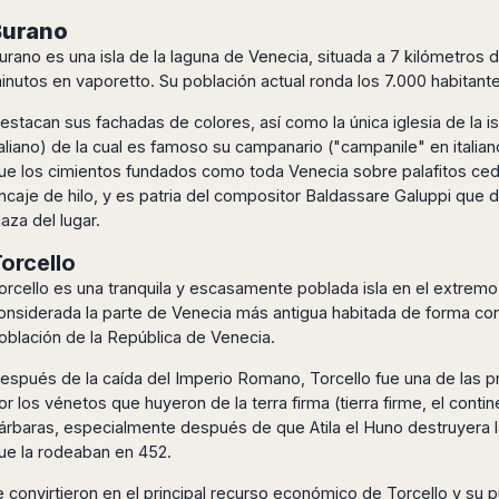
Burano
urano es una isla de la laguna de Venecia, situada a 7 kilómetros 
inutos en vaporetto. Su población actual ronda los 7.000 habitant
estacan sus fachadas de colores, así como la única iglesia de la i
taliano) de la cual es famoso su campanario ("campanile" en italia
ue los cimientos fundados como toda Venecia sobre palafitos cedi
ncaje de hilo, y es patria del compositor Baldassare Galuppi que da 
laza del lugar.
orcello
orcello es una tranquila y escasamente poblada isla en el extremo
onsiderada la parte de Venecia más antigua habitada de forma con
oblación de la República de Venecia.
espués de la caída del Imperio Romano, Torcello fue una de las pr
or los vénetos que huyeron de la terra firma (tierra firme, el conti
árbaras, especialmente después de que Atila el Huno destruyera l
ue la rodeaban en 452.
 se convirtieron en el principal recurso económico de Torcello y s