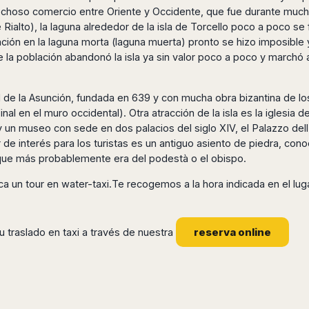
choso comercio entre Oriente y Occidente, que fue durante mucho
e Rialto), la laguna alrededor de la isla de Torcello poco a poco s
ión en la laguna morta (laguna muerta) pronto se hizo imposible
e la población abandonó la isla ya sin valor poco a poco y marchó
edral de la Asunción, fundada en 639 y con mucha obra bizantina de l
inal en el muro occidental). Otra atracción de la isla es la iglesia 
 un museo con sede en dos palacios del siglo XIV, el Palazzo dell’A
 de interés para los turistas es un antiguo asiento de piedra, con
 que más probablemente era del podestà o el obispo.
fica un tour en water-taxi.Te recogemos a la hora indicada en el lug
reserva online
 traslado en taxi a través de nuestra