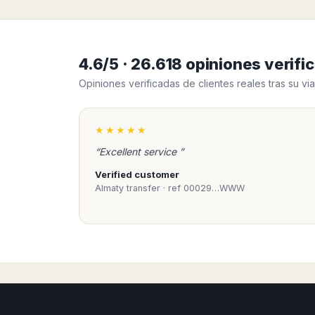
Madurai
Chile
Mangalore
Santiago
Mumbai
Valparaiso
Mysore
4.6/5 · 26.618 opiniones veri
Delhi
Perú
Opiniones verificadas de clientes reales tras su via
Pune
Lima
Surat
Cusco
Trivandrum
★★★★★
Udapuir
“Excellent service ”
Vadodara
Verified customer
Varanasi
Almaty transfer · ref 00029…WWW